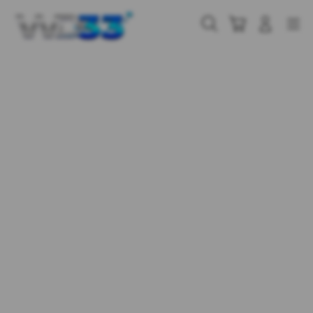
Skip
to
Cari
Troli
Login
Navigation
content