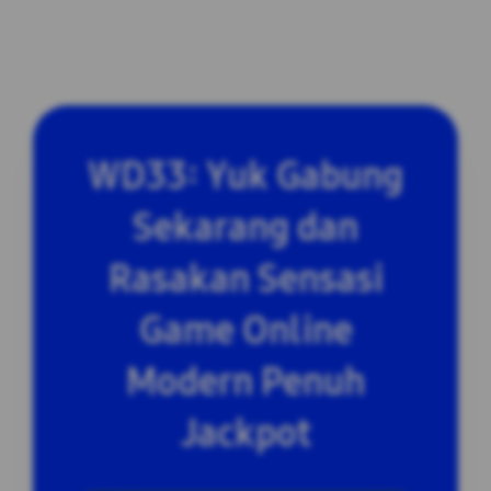
WD33: Yuk Gabung
Sekarang dan
Rasakan Sensasi
Game Online
Modern Penuh
Jackpot