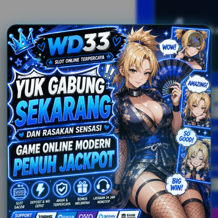
4
Langk
+4 lebih
Mahjong Way
banyak
Gates of Oly
Sweet Bonan