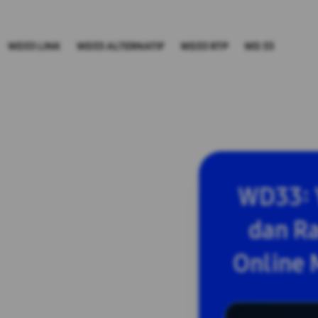
WD33 LINK
WD33 ALTERNATIF
WD33 RTP
WD 33
WD33: 
dan R
Online 