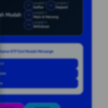
Langkah 1
Langkah 2
01
02
Daftar
Deposit
Langkah 3
ah Mudah
03
Main & Menang
Langkah 4
04
Withdraw
Game RTP Slot Mudah Menang
s 2
mpus
za