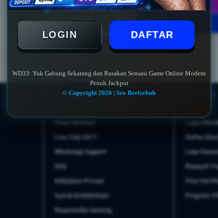
LOGIN
DAFTAR
WD33: Yuk Gabung Sekarang dan Rasakan Sensasi Game Online Modern
Penuh Jackpot
© Copyright 2026 | Seo Beelzebub
Support
Account
Pusat Bantuan
Login Mem
Live Chat 24/7
Daftar Aku
WhatsApp Support
Lupa Passw
FAQ
Riwayat Tr
Kebijakan Privasi
Fitur Verifi
Syarat & Ketentuan
Program VI
Responsible Gaming