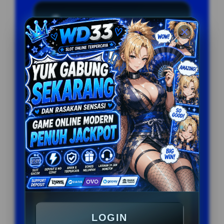
4
Langkah Mudah
Langkah 1
Langkah 2
01
02
Daftar
Deposit
Langkah 3
Langkah 4
03
04
Main & Menang
Withdraw
Game RTP Slot Mudah Menang
Mahjong Ways 2
Gates of Olympus
Sweet Bonanza
LOGIN