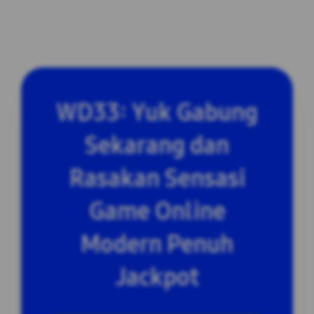
WD33: Yuk Gabung
Sekarang dan
Rasakan Sensasi
Game Online
Modern Penuh
Jackpot