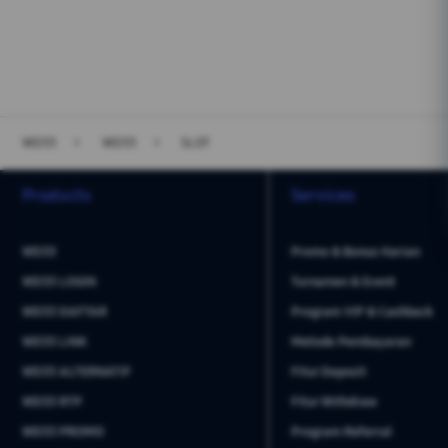
Layer Popup Close
WD33
>
WD33
>
SLOT
Footer Navigation
Products
Services
WD33
Promo & Bonus Harian
WD33 LOGIN
Turnamen & Event
WD33 DAFTAR
Program VIP & Cashback
WD33 LINK
Metode Pembayaran
WD33 ALTERNATIF
Fitur Deposit
WD33 RTP
Fitur Withdraw
WD33 PROMO
Program Referral