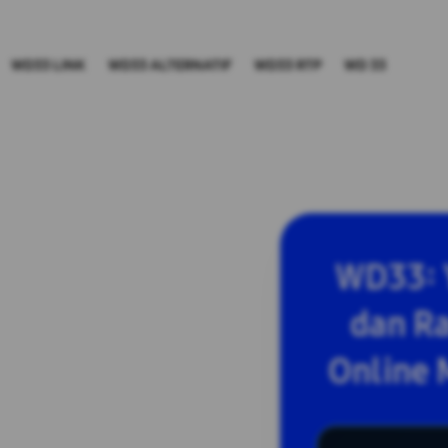
WD33 LINK
WD33 ALTERNATIF
WD33 RTP
WD 33
WD33: 
dan R
Online 