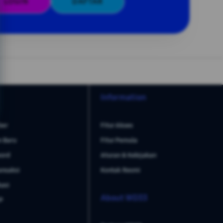
LOGIN
DAFTAR
Information
ber
Fitur Akses
n Baru
Fitur Pemula
ord
Aturan & Kebijakan
ansaksi
Kontak Resmi
kasi
About WD33
P