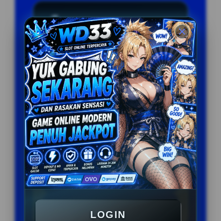
4
Langkah Mudah
Langkah 1
Langkah 2
01
02
Daftar
Deposit
Langkah 3
Langkah 4
03
04
Main & Menang
Withdraw
Game RTP Slot Mudah Menang
Mahjong Ways 2
Gates of Olympus
Sweet Bonanza
LOGIN