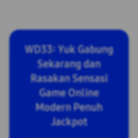
WD33: Yuk Gabung
Sekarang dan
Rasakan Sensasi
Game Online
Modern Penuh
Jackpot