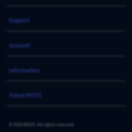
Buka
Support
Buka
Account
Buka
Information
Buka
About WD33
© 2026 WD33. All rights reserved.