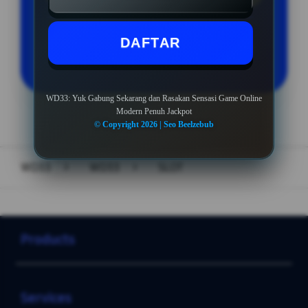
DAFTAR
LOGIN
DAFTAR
WD33: Yuk Gabung Sekarang dan Rasakan Sensasi Game Online
Modern Penuh Jackpot
© Copyright 2026 | Seo Beelzebub
Layer Popup Close
WD33
>
WD33
>
SLOT
Buka
Footer Navigation
Products
Buka
Services