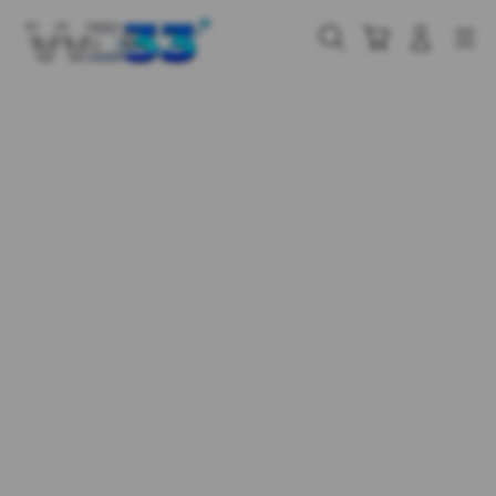
Skip
to
Cari
Troli
Login
Navigation
content