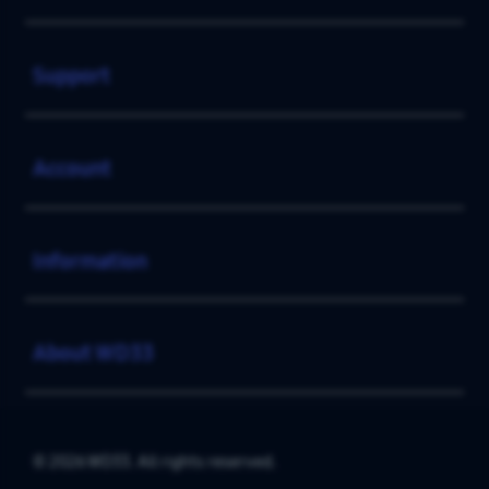
Buka
Support
Buka
Account
Buka
Information
Buka
About WD33
© 2026 WD33. All rights reserved.