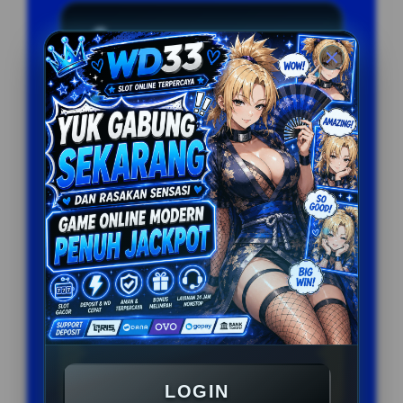
4
Langkah Mudah
Langkah 1
Langkah 2
01
02
Daftar
Deposit
Langkah 3
Langkah 4
03
04
Main & Menang
Withdraw
Game RTP Slot Mudah Menang
Mahjong Ways 2
Gates of Olympus
Sweet Bonanza
LOGIN