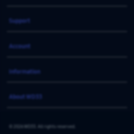
Buka
Support
Buka
Account
Buka
Information
Buka
About WD33
© 2026 WD33. All rights reserved.