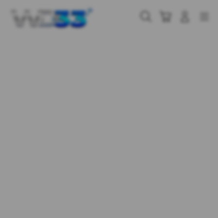
Skip
to
Cari
Troli
Login
Navigation
content