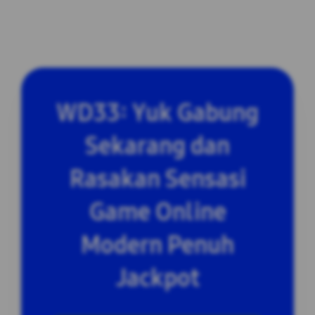
WD33: Yuk Gabung
Sekarang dan
Rasakan Sensasi
Game Online
Modern Penuh
Jackpot