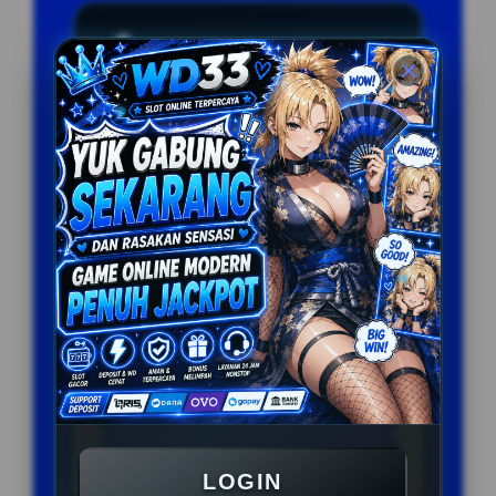
4
Langkah Mudah
Langkah 1
Langkah 2
01
02
Daftar
Deposit
Langkah 3
Langkah 4
03
04
Main & Menang
Withdraw
Game RTP Slot Mudah Menang
Mahjong Ways 2
Gates of Olympus
Sweet Bonanza
LOGIN