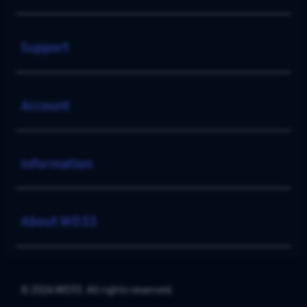
Buka
Support
Buka
Account
Buka
Information
Buka
About WD33
© 2026 WD33. All rights reserved.