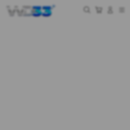
Skip
to
Cari
Troli
Login
Navigation
content