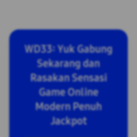
WD33: Yuk Gabung
Sekarang dan
Rasakan Sensasi
Game Online
Modern Penuh
Jackpot