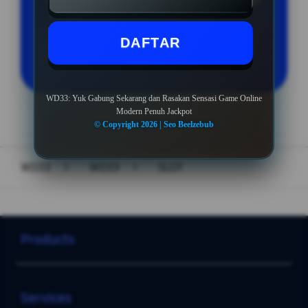
DAFTAR
LOGIN
DAFTAR
WD33: Yuk Gabung Sekarang dan Rasakan Sensasi Game Online
Modern Penuh Jackpot
© Copyright 2026 | Seo Beelzebub
Layer Popup Close
WD33
>
WD33
>
SLOT
Buka
Footer Navigation
Products
Buka
Services