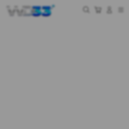
Skip
to
Cari
Troli
Login
Navigation
content