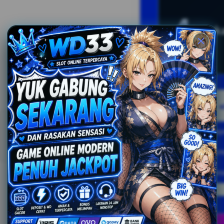
4
Langk
+4 lebih
Mahjong Way
banyak
Gates of Oly
Sweet Bonan