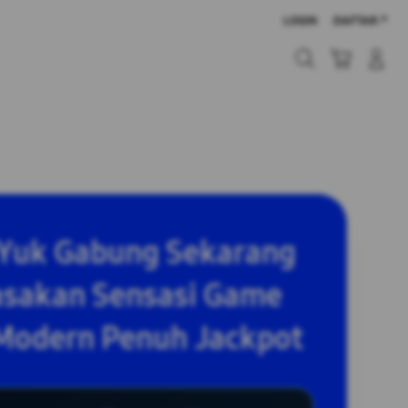
LOGIN
DAFTAR
Cari
Troli
Login/Sign-Up
Cari
Yuk Gabung Sekarang
asakan Sensasi Game
Modern Penuh Jackpot