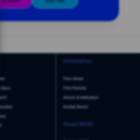
LOGIN
DAFTAR
Information
ber
Fitur Akses
n Baru
Fitur Pemula
ord
Aturan & Kebijakan
ansaksi
Kontak Resmi
kasi
About WD33
P