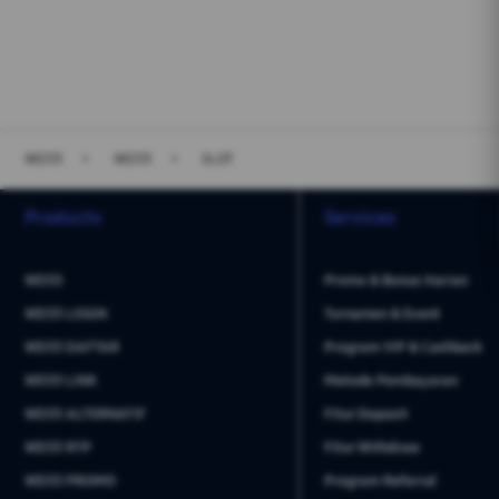
Layer Popup Close
WD33
>
WD33
>
SLOT
Footer Navigation
Products
Services
WD33
Promo & Bonus Harian
WD33 LOGIN
Turnamen & Event
WD33 DAFTAR
Program VIP & Cashback
WD33 LINK
Metode Pembayaran
WD33 ALTERNATIF
Fitur Deposit
WD33 RTP
Fitur Withdraw
WD33 PROMO
Program Referral