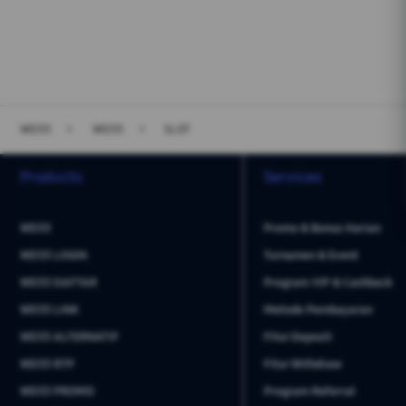
Layer Popup Close
WD33
>
WD33
>
SLOT
Footer Navigation
Products
Services
WD33
Promo & Bonus Harian
WD33 LOGIN
Turnamen & Event
WD33 DAFTAR
Program VIP & Cashback
WD33 LINK
Metode Pembayaran
WD33 ALTERNATIF
Fitur Deposit
WD33 RTP
Fitur Withdraw
WD33 PROMO
Program Referral