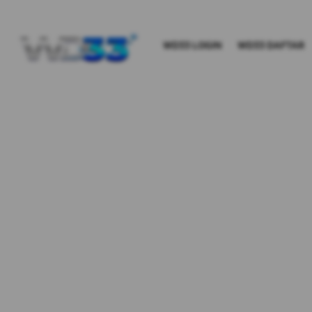
Skip
to
content
WD33 LOGIN
WD33 DAFTAR