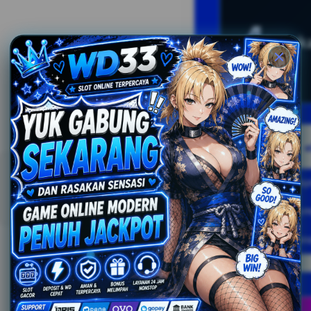
4
Langk
+4 lebih
Mahjong Way
banyak
Gates of Oly
Sweet Bonan