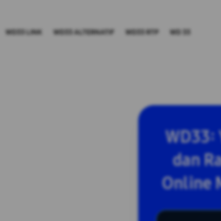
WD33 LINK
WD33 ALTERNATIF
WD33 RTP
WD 33
WD33: 
dan R
Online 