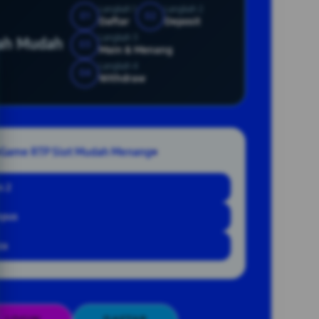
Langkah 1
Langkah 2
01
02
Daftar
Deposit
Langkah 3
ah Mudah
03
Main & Menang
Langkah 4
04
Withdraw
Game RTP Slot Mudah Menang
s 2
mpus
za