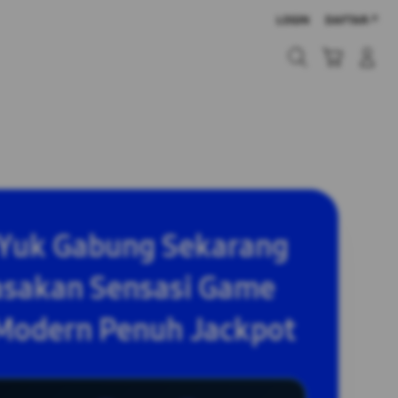
LOGIN
DAFTAR
Cari
Troli
Login/Sign-Up
Cari
Yuk Gabung Sekarang
asakan Sensasi Game
Modern Penuh Jackpot