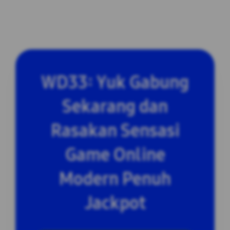
WD33: Yuk Gabung
Sekarang dan
Rasakan Sensasi
Game Online
Modern Penuh
Jackpot