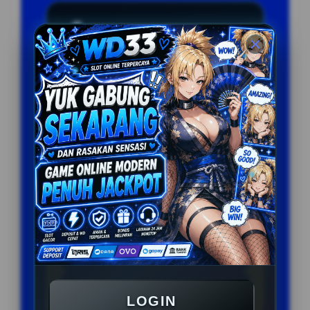
4
Langkah Mudah
Langkah 1
Langkah 2
01
02
Daftar
Deposit
Langkah 3
Langkah 4
03
04
Main & Menang
Withdraw
Game RTP Slot Mudah Menang
Mahjong Ways 2
Gates of Olympus
Sweet Bonanza
LOGIN