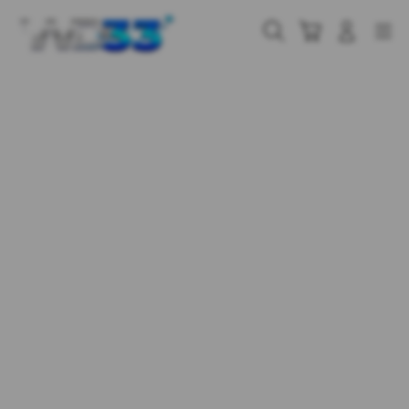
Skip
to
Cari
Troli
Login
Navigation
content