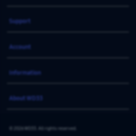
Buka
Support
Buka
Account
Buka
Information
Buka
About WD33
© 2026 WD33. All rights reserved.