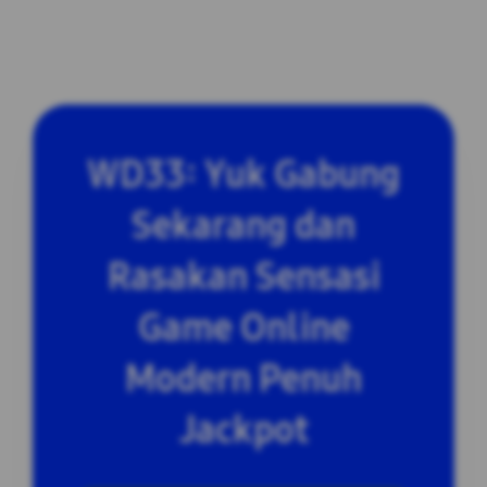
WD33: Yuk Gabung
Sekarang dan
Rasakan Sensasi
Game Online
Modern Penuh
Jackpot