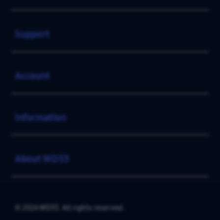
Buka
Support
Buka
Account
Buka
Information
Buka
About WD33
© 2026 WD33. All rights reserved.