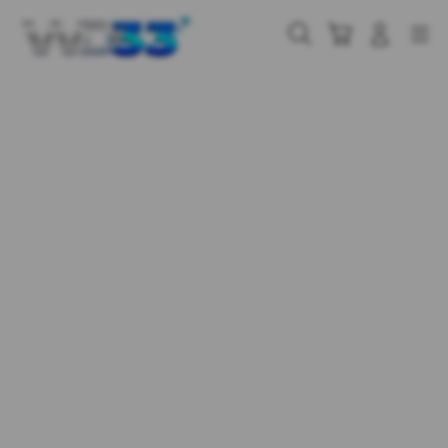
Skip
to
Cari
Troli
Login
Navigation
content