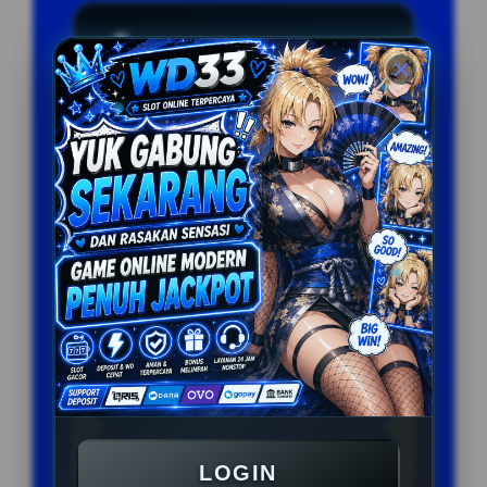
4
Langkah Mudah
Langkah 1
Langkah 2
01
02
Daftar
Deposit
Langkah 3
Langkah 4
03
04
Main & Menang
Withdraw
Game RTP Slot Mudah Menang
Mahjong Ways 2
Gates of Olympus
Sweet Bonanza
LOGIN