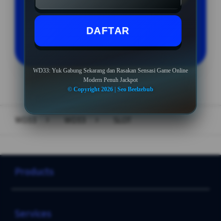
DAFTAR
LOGIN
DAFTAR
WD33: Yuk Gabung Sekarang dan Rasakan Sensasi Game Online
Modern Penuh Jackpot
© Copyright 2026 | Seo Beelzebub
Layer Popup Close
WD33
>
WD33
>
SLOT
Buka
Footer Navigation
Products
Buka
Services