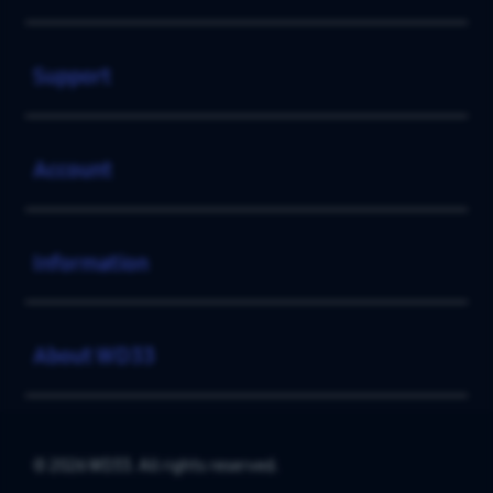
Buka
Support
Buka
Account
Buka
Information
Buka
About WD33
© 2026 WD33. All rights reserved.