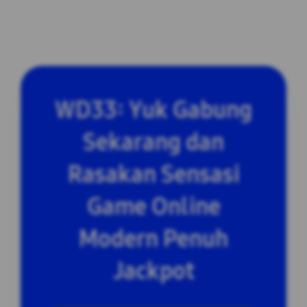
WD33: Yuk Gabung
Sekarang dan
Rasakan Sensasi
Game Online
Modern Penuh
Jackpot