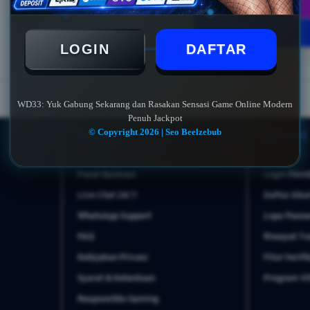
LOGIN
DAFTAR
WD33: Yuk Gabung Sekarang dan Rasakan Sensasi Game Online Modern
Penuh Jackpot
© Copyright 2026 | Seo Beelzebub
Support
Account
Pusat Bantuan
Login Mem
Live Chat 24/7
Daftar Aku
WhatsApp Support
Lupa Passw
FAQ
Riwayat Tr
Kebijakan Privasi
Fitur Verifi
Syarat & Ketentuan
Program VI
Responsible Gaming