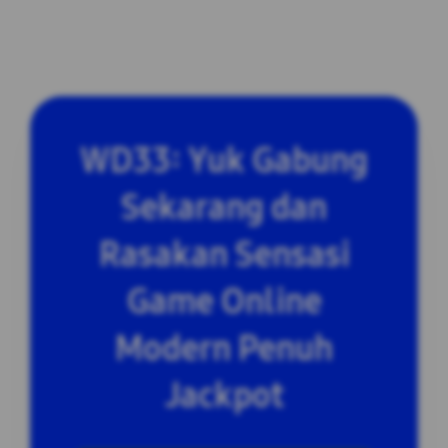
WD33: Yuk Gabung
Sekarang dan
Rasakan Sensasi
Game Online
Modern Penuh
Jackpot