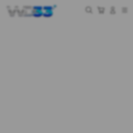
Skip
to
Cari
Troli
Login
Navigation
content