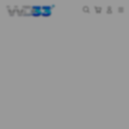
Skip
to
Cari
Troli
Login
Navigation
content