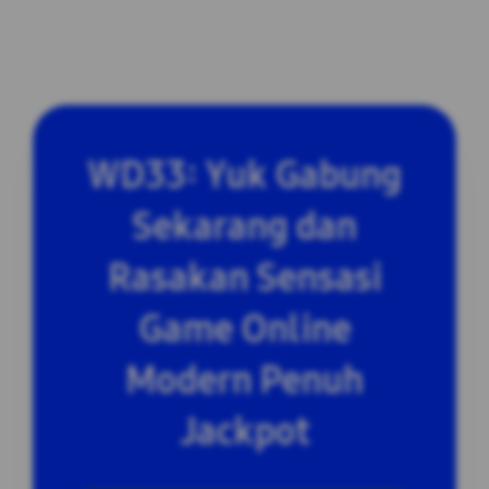
WD33: Yuk Gabung
Sekarang dan
Rasakan Sensasi
Game Online
Modern Penuh
Jackpot