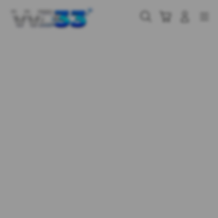
Skip
to
Cari
Troli
Login
Navigation
content