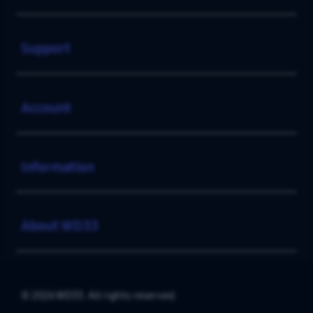
Buka
Support
Buka
Account
Buka
Information
Buka
About WD33
© 2026 WD33. All rights reserved.