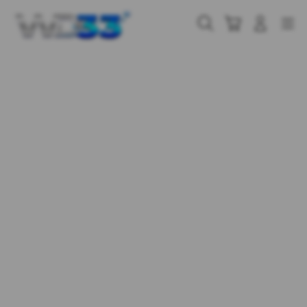
Skip
to
Cari
Troli
Login
Navigation
content