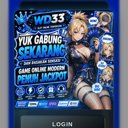
4
Langkah Mudah
Langkah 1
Langkah 2
01
02
Daftar
Deposit
Langkah 3
Langkah 4
03
04
Main & Menang
Withdraw
Game RTP Slot Mudah Menang
Mahjong Ways 2
Gates of Olympus
Sweet Bonanza
LOGIN