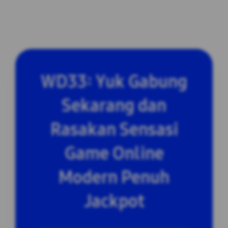
WD33: Yuk Gabung
Sekarang dan
Rasakan Sensasi
Game Online
Modern Penuh
Jackpot