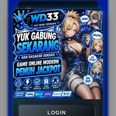
4
Langkah Mudah
Langkah 1
Langkah 2
01
02
Daftar
Deposit
Langkah 3
Langkah 4
03
04
Main & Menang
Withdraw
Game RTP Slot Mudah Menang
Mahjong Ways 2
Gates of Olympus
Sweet Bonanza
LOGIN