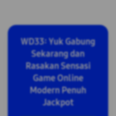
WD33: Yuk Gabung
Sekarang dan
Rasakan Sensasi
Game Online
Modern Penuh
Jackpot