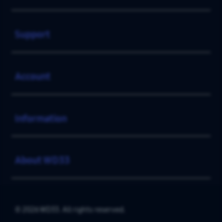
Buka
Support
Buka
Account
Buka
Information
Buka
About WD33
© 2026 WD33. All rights reserved.