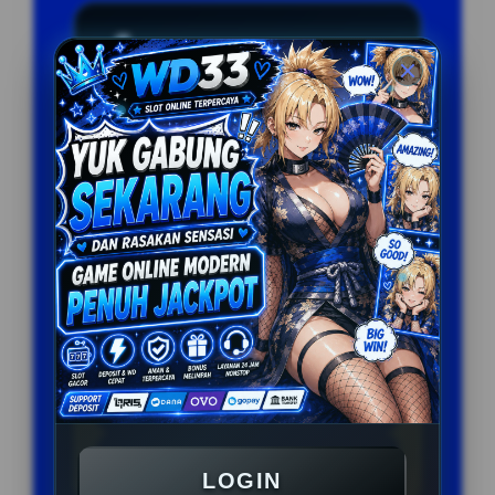
4
Langkah Mudah
Langkah 1
Langkah 2
01
02
Daftar
Deposit
Langkah 3
Langkah 4
03
04
Main & Menang
Withdraw
Game RTP Slot Mudah Menang
Mahjong Ways 2
Gates of Olympus
Sweet Bonanza
LOGIN