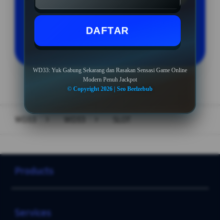
DAFTAR
LOGIN
DAFTAR
WD33: Yuk Gabung Sekarang dan Rasakan Sensasi Game Online
Modern Penuh Jackpot
© Copyright 2026 | Seo Beelzebub
Layer Popup Close
WD33
>
WD33
>
SLOT
Buka
Footer Navigation
Products
Buka
Services