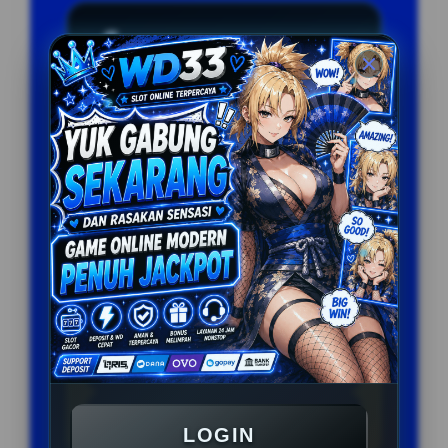
4
Langkah Mudah
Langkah 1
Langkah 2
01
02
Daftar
Deposit
Langkah 3
Langkah 4
03
04
Main & Menang
Withdraw
Game RTP Slot Mudah Menang
Mahjong Ways 2
Gates of Olympus
Sweet Bonanza
LOGIN