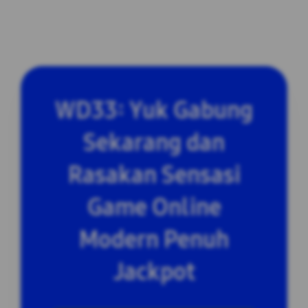
WD33: Yuk Gabung
Sekarang dan
Rasakan Sensasi
Game Online
Modern Penuh
Jackpot