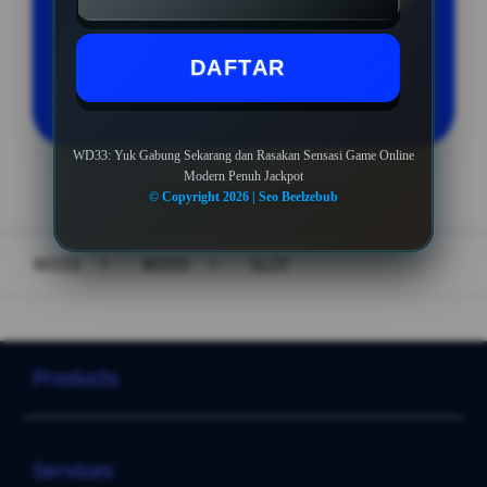
DAFTAR
LOGIN
DAFTAR
WD33: Yuk Gabung Sekarang dan Rasakan Sensasi Game Online
Modern Penuh Jackpot
© Copyright 2026 | Seo Beelzebub
Layer Popup Close
WD33
>
WD33
>
SLOT
Buka
Footer Navigation
Products
Buka
Services