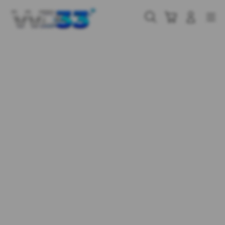
Skip
to
Cari
Troli
Login
Navigation
content