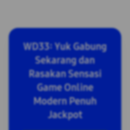
WD33: Yuk Gabung
Sekarang dan
Rasakan Sensasi
Game Online
Modern Penuh
Jackpot