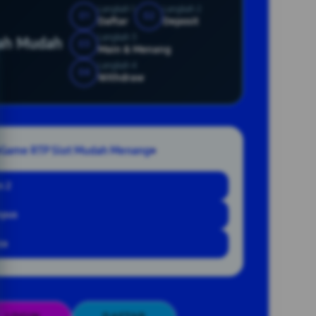
Langkah 1
Langkah 2
01
02
Daftar
Deposit
Langkah 3
ah Mudah
03
Main & Menang
Langkah 4
04
Withdraw
Game RTP Slot Mudah Menang
s 2
mpus
za