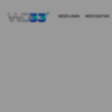
Skip
to
content
WD33 LOGIN
WD33 DAFTAR