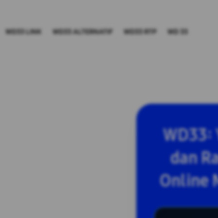
WD33 LINK
WD33 ALTERNATIF
WD33 RTP
WD 33
WD33: 
dan R
Online 