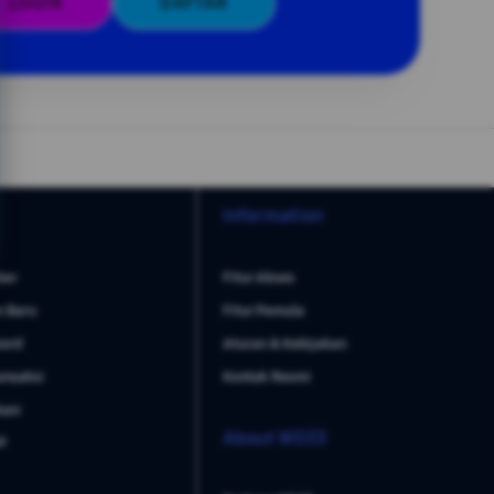
LOGIN
DAFTAR
Information
ber
Fitur Akses
n Baru
Fitur Pemula
ord
Aturan & Kebijakan
ansaksi
Kontak Resmi
kasi
About WD33
P