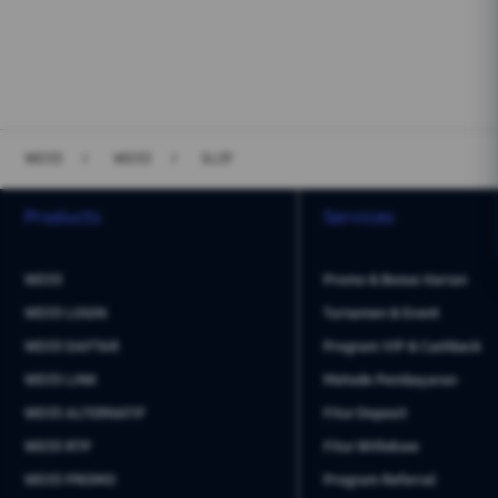
Layer Popup Close
WD33
>
WD33
>
SLOT
Footer Navigation
Products
Services
WD33
Promo & Bonus Harian
WD33 LOGIN
Turnamen & Event
WD33 DAFTAR
Program VIP & Cashback
WD33 LINK
Metode Pembayaran
WD33 ALTERNATIF
Fitur Deposit
WD33 RTP
Fitur Withdraw
WD33 PROMO
Program Referral