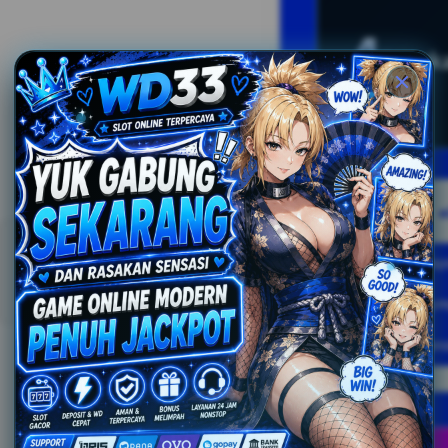
4
Langk
+4 lebih
Mahjong Way
banyak
Gates of Oly
Sweet Bonan