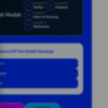
Langkah 1
Langkah 2
01
02
Daftar
Deposit
Langkah 3
ah Mudah
03
Main & Menang
Langkah 4
04
Withdraw
Game RTP Slot Mudah Menang
s 2
mpus
za