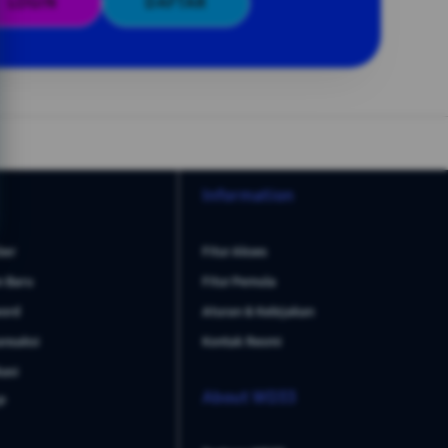
LOGIN
DAFTAR
Information
ber
Fitur Akses
n Baru
Fitur Pemula
ord
Aturan & Kebijakan
ansaksi
Kontak Resmi
kasi
About WD33
P