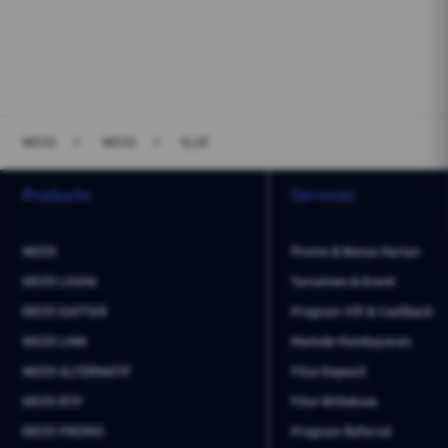
Layer Popup Close
WD33
>
WD33
>
SLOT
Footer Navigation
Products
Services
WD33
Promo & Bonus Harian
WD33 LOGIN
Turnamen & Event
WD33 DAFTAR
Program VIP & Cashback
WD33 LINK
Metode Pembayaran
WD33 ALTERNATIF
Fitur Deposit
WD33 RTP
Fitur Withdraw
WD33 PROMO
Program Referral