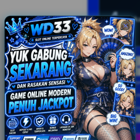
4
Langk
+4 lebih
Mahjong Way
banyak
Gates of Oly
Sweet Bonan