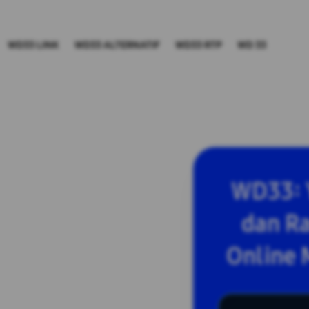
WD33 LINK
WD33 ALTERNATIF
WD33 RTP
WD 33
WD33: 
dan R
Online 