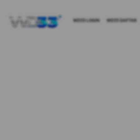
Skip
to
content
WD33 LOGIN
WD33 DAFTAR