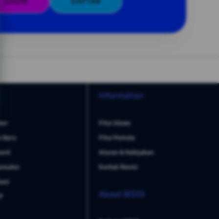
LOGIN
DAFTAR
Information
ber
Fitur Akses
n Baru
Fitur Pemula
ord
Aturan & Kebijakan
ansaksi
Kontak Resmi
kasi
About WD33
P