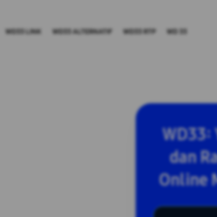
WD33 LINK
WD33 ALTERNATIF
WD33 RTP
WD 33
WD33: 
dan R
Online 