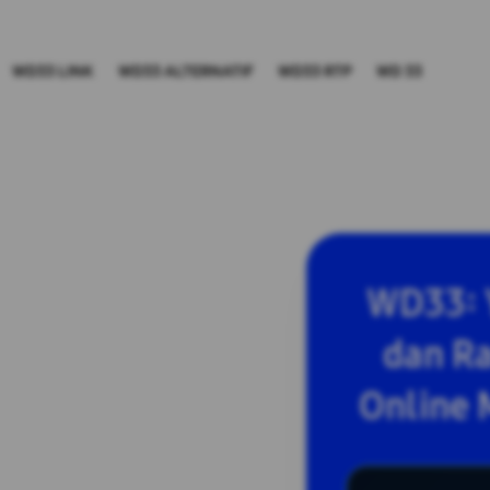
WD33 LINK
WD33 ALTERNATIF
WD33 RTP
WD 33
WD33: 
dan R
Online 