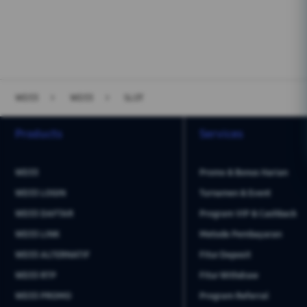
Layer Popup Close
WD33
>
WD33
>
SLOT
Footer Navigation
Products
Services
WD33
Promo & Bonus Harian
WD33 LOGIN
Turnamen & Event
WD33 DAFTAR
Program VIP & Cashback
WD33 LINK
Metode Pembayaran
WD33 ALTERNATIF
Fitur Deposit
WD33 RTP
Fitur Withdraw
WD33 PROMO
Program Referral