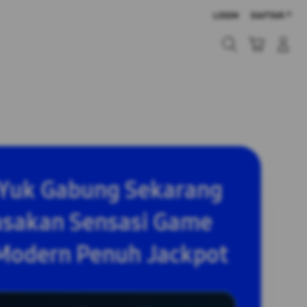
LOGIN
DAFTAR
Cari
Troli
Login/Sign-Up
Cari
Yuk Gabung Sekarang
asakan Sensasi Game
Modern Penuh Jackpot