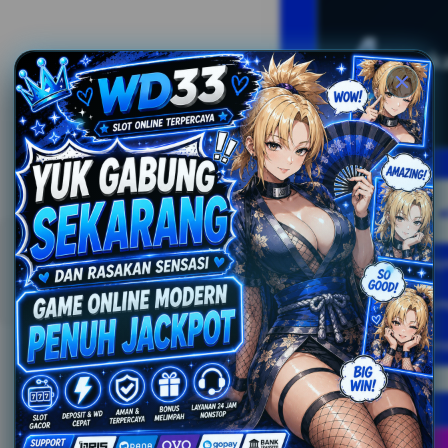
4
Langk
+4 lebih
Mahjong Way
banyak
Gates of Oly
Sweet Bonan