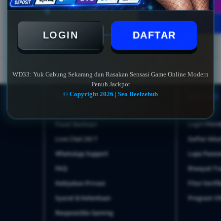
LOGIN
DAFTAR
WD33: Yuk Gabung Sekarang dan Rasakan Sensasi Game Online Modern
Penuh Jackpot
© Copyright 2026 | Seo Beelzebub
Support
Account
Pusat Bantuan
Login Mem
Live Chat 24/7
Daftar Aku
WhatsApp Support
Lupa Passw
FAQ
Riwayat Tr
Kebijakan Privasi
Fitur Verifi
Syarat & Ketentuan
Program VI
Responsible Gaming