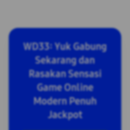
WD33: Yuk Gabung
Sekarang dan
Rasakan Sensasi
Game Online
Modern Penuh
Jackpot