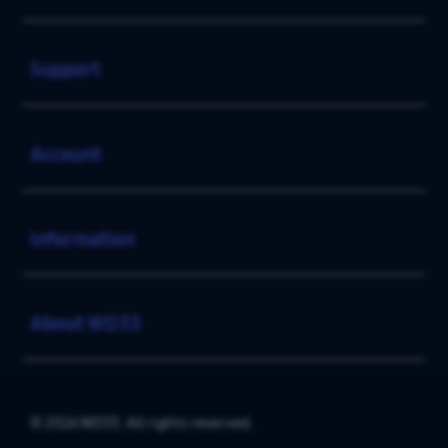
Buka
Support
Buka
Account
Buka
Information
Buka
About WD33
© 2026 WD33. All rights reserved.