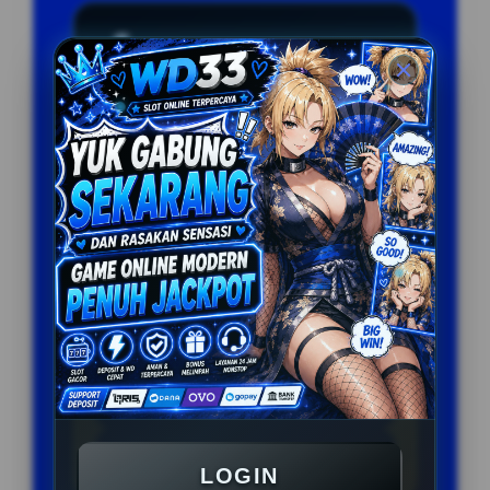
4
Langkah Mudah
Langkah 1
Langkah 2
01
02
Daftar
Deposit
Langkah 3
Langkah 4
03
04
Main & Menang
Withdraw
Game RTP Slot Mudah Menang
Mahjong Ways 2
Gates of Olympus
Sweet Bonanza
LOGIN