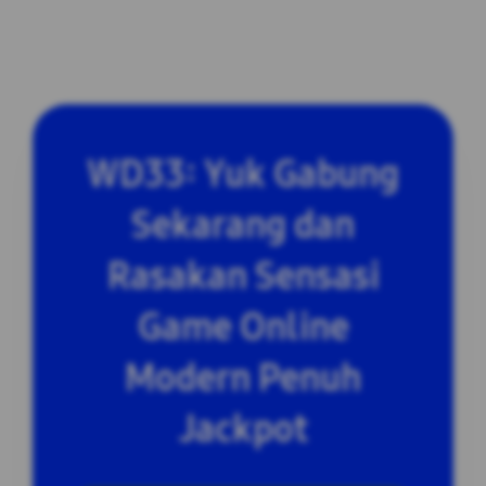
WD33: Yuk Gabung
Sekarang dan
Rasakan Sensasi
Game Online
Modern Penuh
Jackpot