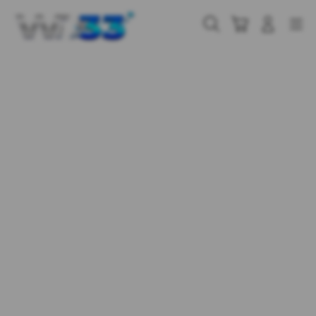
Skip
to
Cari
Troli
Login
Navigation
content