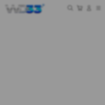
Skip
to
Cari
Troli
Login
Navigation
content