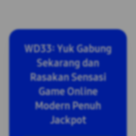
WD33: Yuk Gabung
Sekarang dan
Rasakan Sensasi
Game Online
Modern Penuh
Jackpot