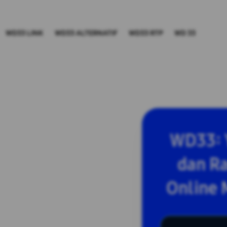
WD33 LINK
WD33 ALTERNATIF
WD33 RTP
WD 33
WD33: 
dan R
Online 