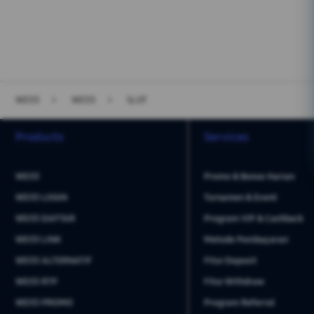
Layer Popup Close
WD33
>
WD33
>
SLOT
Footer Navigation
Products
Services
WD33
Promo & Bonus Harian
WD33 LOGIN
Turnamen & Event
WD33 DAFTAR
Program VIP & Cashback
WD33 LINK
Metode Pembayaran
WD33 ALTERNATIF
Fitur Deposit
WD33 RTP
Fitur Withdraw
WD33 PROMO
Program Referral